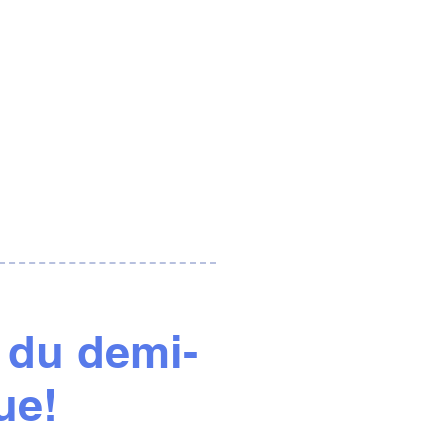
 du demi-
ue!